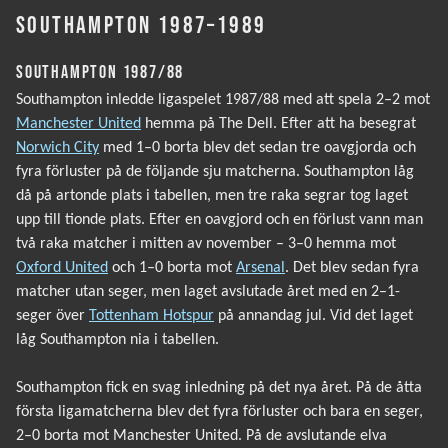
SOUTHAMPTON 1987–1989
SOUTHAMPTON 1987/88
Southampton inledde ligaspelet 1987/88 med att spela 2–2 mot
Manchester United
hemma på The Dell. Efter att ha besegrat
Norwich City
med 1–0 borta blev det sedan tre oavgjorda och
fyra förluster på de följande sju matcherna. Southampton låg
då på artonde plats i tabellen, men tre raka segrar tog laget
upp till tionde plats. Efter en oavgjord och en förlust vann man
två raka matcher i mitten av november – 3–0 hemma mot
Oxford United
och 1–0 borta mot
Arsenal
. Det blev sedan fyra
matcher utan seger, men laget avslutade året med en 2–1-
seger över
Tottenham Hotspur
på annandag jul. Vid det laget
låg Southampton nia i tabellen.
Southampton fick en svag inledning på det nya året. På de åtta
första ligamatcherna blev det fyra förluster och bara en seger,
2–0 borta mot Manchester United. På de avslutande elva