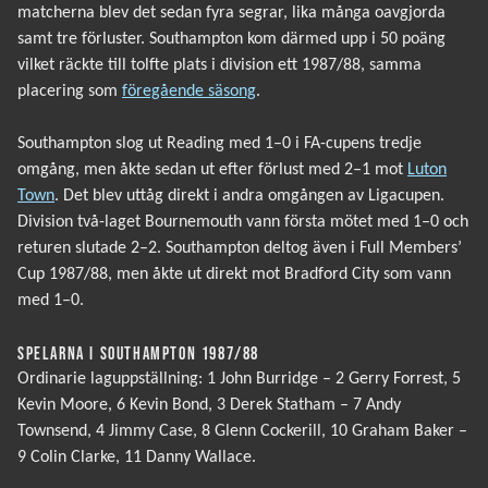
matcherna blev det sedan fyra segrar, lika många oavgjorda
samt tre förluster. Southampton kom därmed upp i 50 poäng
vilket räckte till tolfte plats i division ett 1987/88, samma
placering som
föregående säsong
.
Southampton slog ut Reading med 1–0 i FA-cupens tredje
omgång, men åkte sedan ut efter förlust med 2–1 mot
Luton
Town
. Det blev uttåg direkt i andra omgången av Ligacupen.
Division två-laget Bournemouth vann första mötet med 1–0 och
returen slutade 2–2. Southampton deltog även i Full Members’
Cup 1987/88, men åkte ut direkt mot Bradford City som vann
med 1–0.
SPELARNA I SOUTHAMPTON 1987/88
Ordinarie laguppställning: 1 John Burridge – 2 Gerry Forrest, 5
Kevin Moore, 6 Kevin Bond, 3 Derek Statham – 7 Andy
Townsend, 4 Jimmy Case, 8 Glenn Cockerill, 10 Graham Baker –
9 Colin Clarke, 11 Danny Wallace.