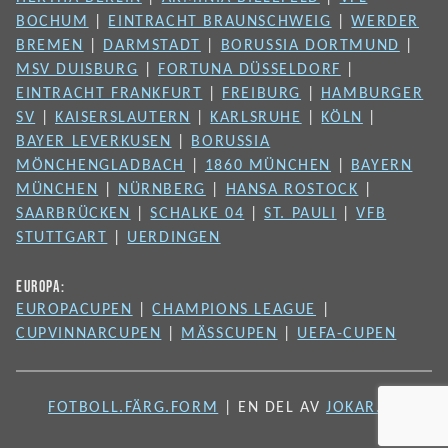
BOCHUM
|
EINTRACHT BRAUNSCHWEIG
|
WERDER
BREMEN
|
DARMSTADT
|
BORUSSIA DORTMUND
|
MSV DUISBURG
|
FORTUNA DÜSSELDORF
|
EINTRACHT FRANKFURT
|
FREIBURG
|
HAMBURGER
SV
|
KAISERSLAUTERN
|
KARLSRUHE
|
KÖLN
|
BAYER LEVERKUSEN
|
BORUSSIA
MÖNCHENGLADBACH
|
1860 MÜNCHEN
|
BAYERN
MÜNCHEN
|
NÜRNBERG
|
HANSA ROSTOCK
|
SAARBRÜCKEN
|
SCHALKE 04
|
ST. PAULI
|
VFB
STUTTGART
|
UERDINGEN
EUROPA:
EUROPACUPEN
|
CHAMPIONS LEAGUE
|
CUPVINNARCUPEN
|
MÄSSCUPEN
|
UEFA-CUPEN
FOTBOLL.FÄRG.FORM
| EN DEL AV
JOKAR.SE