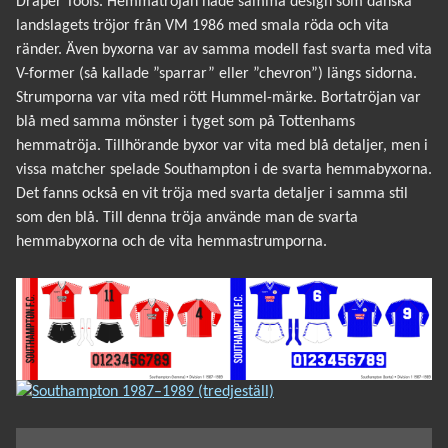
Draper Tools. Hemmatröjan hade samma design som danska
landslagets tröjor från VM 1986 med smala röda och vita
ränder. Även byxorna var av samma modell fast svarta med vita
V-former (så kallade ”sparrar” eller ”chevron”) längs sidorna.
Strumporna var vita med rött Hummel-märke. Bortatröjan var
blå med samma mönster i tyget som på Tottenhams
hemmatröja. Tillhörande byxor var vita med blå detaljer, men i
vissa matcher spelade Southampton i de svarta hemmabyxorna.
Det fanns också en vit tröja med svarta detaljer i samma stil
som den blå. Till denna tröja använde man de svarta
hemmabyxorna och de vita hemmastrumporna.