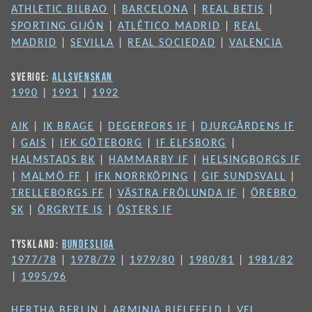
ATHLETIC BILBAO
|
BARCELONA
|
REAL BETIS
|
SPORTING GIJÓN
|
ATLÉTICO MADRID
|
REAL
MADRID
|
SEVILLA
|
REAL SOCIEDAD
|
VALENCIA
SVERIGE:
ALLSVENSKAN
1990
|
1991
|
1992
AIK
|
IK BRAGE
|
DEGERFORS IF
|
DJURGÅRDENS IF
|
GAIS
|
IFK GÖTEBORG
|
IF ELFSBORG
|
HALMSTADS BK
|
HAMMARBY IF
|
HELSINGBORGS IF
|
MALMÖ FF
|
IFK NORRKÖPING
|
GIF SUNDSVALL
|
TRELLEBORGS FF
|
VÄSTRA FRÖLUNDA IF
|
ÖREBRO
SK
|
ÖRGRYTE IS
|
ÖSTERS IF
TYSKLAND:
BUNDESLIGA
1977/78
|
1978/79
|
1979/80
|
1980/81
|
1981/82
|
1995/96
HERTHA BERLIN
|
ARMINIA BIELEFELD
|
VFL