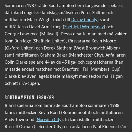
Sommaren 1987 sålde Southampton flera tongivande spelare,
däribland engelske landslagsmålvakten Peter Shilton och
mittbacken Mark Wright (båda till
Derby County
) samt
mittfältarna David Armstrong (
Sheffield Wednesday
) och
George Lawrence (Millwall). Dessa ersatte man med målvakten
John Burridge (Sheffield United), försvararna Kevin Moore
(Oxford United) och Derek Statham (West Bromwich Albion)
samt mittfältaren Graham Baker (Manchester City). Anfallaren
Colin Clarke spelade 44 av de 45 liga- och cupmatcherna (han
missade endast matchen mot Bradford i Full Members’ Cup).
Clarke blev även lagets bäste målskytt med sexton mål i ligan
och ett i FA-cupen.
SOUTHAMPTON 1988/89
Bland spelarna som lämnade Southampton sommaren 1988
fanns mittbacken Kevin Bond (Bournemouth) och mittfältaren
Andy Townsend (
Norwich City
). In kom istället mittbacken
Russell Osman (Leicester City) och anfallaren Paul Rideout från