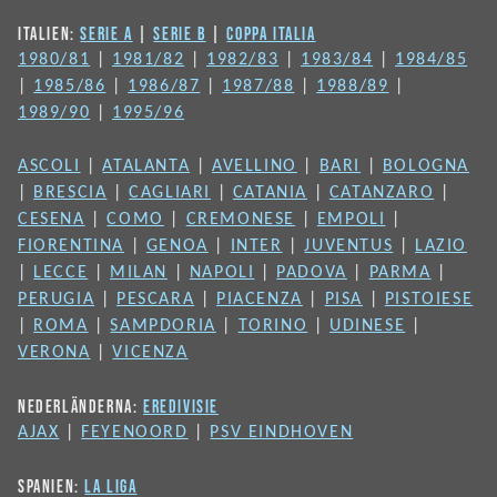
ITALIEN:
SERIE A
|
SERIE B
|
COPPA ITALIA
1980/81
|
1981/82
|
1982/83
|
1983/84
|
1984/85
|
1985/86
|
1986/87
|
1987/88
|
1988/89
|
1989/90
|
1995/96
ASCOLI
|
ATALANTA
|
AVELLINO
|
BARI
|
BOLOGNA
|
BRESCIA
|
CAGLIARI
|
CATANIA
|
CATANZARO
|
CESENA
|
COMO
|
CREMONESE
|
EMPOLI
|
FIORENTINA
|
GENOA
|
INTER
|
JUVENTUS
|
LAZIO
|
LECCE
|
MILAN
|
NAPOLI
|
PADOVA
|
PARMA
|
PERUGIA
|
PESCARA
|
PIACENZA
|
PISA
|
PISTOIESE
|
ROMA
|
SAMPDORIA
|
TORINO
|
UDINESE
|
VERONA
|
VICENZA
NEDERLÄNDERNA:
EREDIVISIE
AJAX
|
FEYENOORD
|
PSV EINDHOVEN
SPANIEN:
LA LIGA