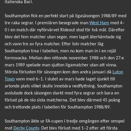
italienska Bari.
Southampton fick en perfekt start på ligasäsongen 1988/89 med
tre raka segrar. I premiären besegrade man
West Ham
med 4–
0 i en match där nyförvärvet Rideout stod för två mål. Därefter
blev det fem matcher utan seger, men laget återhämtade sig
och vann tre av fyra matcher. Efter tolv matcher låg
Southampton trea i tabellen, men nu kom man in i en rejäl
formsvacka. Mellan den nittonde november 1988 och den 27:e
mars 1989 spelade man sjutton ligamatcher utan att vinna.
Största förlusten för säsongen kom den andra januari då
Luton
Town
vann med 6–1. I slutet av mars hade laget sjunkit till
artonde plats vilket skulle innebära nedflyttning. Southampton
avslutade dock säsongen starkt med fyra segrar och bara en
förlust på de nio sista matcherna. Det blev därmed 45 poäng
och trettonde plats i tabellen för Southampton 1988/89.
Southampton åkte ur FA-cupen i tredje omgången efter omspel
mot
Derby County
. Det blev förlust med 1–2 efter att första