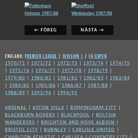
INLÄGGSNAVIGERING
Föregående
Nästa
inlägg:
inlägg:
← FÖREG
NÄSTA →
ENGLAND:
PREMIER LEAGUE
|
DIVISION 1
|
FA-CUPEN
1970/71
|
1971/72
|
1972/73
|
1973/74
|
1974/75
|
1975/76
|
1976/77
|
1977/78
|
1978/79
|
1979/80
|
1980/81
|
1981/82
|
1982/83
|
1983/84
|
1984/85
|
1985/86
|
1986/87
|
1987/88
|
1988/89
|
1993/94
|
1994/95
ARSENAL
|
ASTON VILLA
|
BIRMINGHAM CITY
|
BLACKBURN ROVERS
|
BLACKPOOL
|
BOLTON
WANDERERS
|
BRIGHTON AND HOVE ALBION
|
BRISTOL CITY
|
BURNLEY
|
CARLISLE UNITED
|
CHARLTON ATHLETIC
|
CHELSEA
|
COVENTRY CITY
|