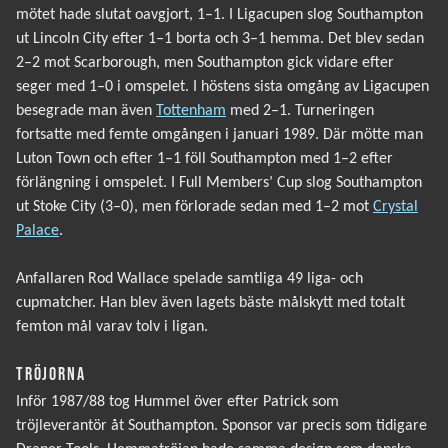
mötet hade slutat oavgjort, 1–1. I Ligacupen slog Southampton
ut Lincoln City efter 1–1 borta och 3–1 hemma. Det blev sedan
2–2 mot Scarborough, men Southampton gick vidare efter
seger med 1–0 i omspelet. I höstens sista omgång av Ligacupen
besegrade man även
Tottenham
med 2–1. Turneringen
fortsatte med femte omgången i januari 1989. Där mötte man
Luton Town och efter 1–1 föll Southampton med 1–2 efter
förlängning i omspelet. I Full Members’ Cup slog Southampton
ut Stoke City (3–0), men förlorade sedan med 1–2 mot
Crystal
Palace
.
Anfallaren Rod Wallace spelade samtliga 49 liga- och
cupmatcher. Han blev även lagets bäste målskytt med totalt
femton mål varav tolv i ligan.
TRÖJORNA
Inför 1987/88 tog Hummel över efter Patrick som
tröjleverantör åt Southampton. Sponsor var precis som tidigare