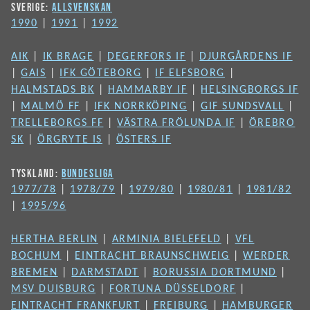
SVERIGE:
ALLSVENSKAN
1990
|
1991
|
1992
AIK
|
IK BRAGE
|
DEGERFORS IF
|
DJURGÅRDENS IF
|
GAIS
|
IFK GÖTEBORG
|
IF ELFSBORG
|
HALMSTADS BK
|
HAMMARBY IF
|
HELSINGBORGS IF
|
MALMÖ FF
|
IFK NORRKÖPING
|
GIF SUNDSVALL
|
TRELLEBORGS FF
|
VÄSTRA FRÖLUNDA IF
|
ÖREBRO
SK
|
ÖRGRYTE IS
|
ÖSTERS IF
TYSKLAND:
BUNDESLIGA
1977/78
|
1978/79
|
1979/80
|
1980/81
|
1981/82
|
1995/96
HERTHA BERLIN
|
ARMINIA BIELEFELD
|
VFL
BOCHUM
|
EINTRACHT BRAUNSCHWEIG
|
WERDER
BREMEN
|
DARMSTADT
|
BORUSSIA DORTMUND
|
MSV DUISBURG
|
FORTUNA DÜSSELDORF
|
EINTRACHT FRANKFURT
|
FREIBURG
|
HAMBURGER