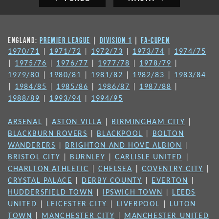
ENGLAND:
PREMIER LEAGUE
|
DIVISION 1
|
FA-CUPEN
1970/71
|
1971/72
|
1972/73
|
1973/74
|
1974/75
|
1975/76
|
1976/77
|
1977/78
|
1978/79
|
1979/80
|
1980/81
|
1981/82
|
1982/83
|
1983/84
|
1984/85
|
1985/86
|
1986/87
|
1987/88
|
1988/89
|
1993/94
|
1994/95
ARSENAL
|
ASTON VILLA
|
BIRMINGHAM CITY
|
BLACKBURN ROVERS
|
BLACKPOOL
|
BOLTON
WANDERERS
|
BRIGHTON AND HOVE ALBION
|
BRISTOL CITY
|
BURNLEY
|
CARLISLE UNITED
|
CHARLTON ATHLETIC
|
CHELSEA
|
COVENTRY CITY
|
CRYSTAL PALACE
|
DERBY COUNTY
|
EVERTON
|
HUDDERSFIELD TOWN
|
IPSWICH TOWN
|
LEEDS
UNITED
|
LEICESTER CITY
|
LIVERPOOL
|
LUTON
TOWN
|
MANCHESTER CITY
|
MANCHESTER UNITED