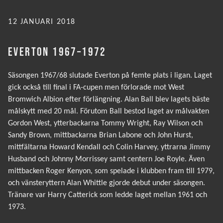
PUBLICERAT
12 JANUARI 2018
EVERTON 1967–1972
Säsongen 1967/68 slutade Everton på femte plats i ligan. Laget
gick också till final i FA-cupen men förlorade mot West
Bromwich Albion efter förlängning. Alan Ball blev lagets bäste
målskytt med 20 mål. Förutom Ball bestod laget av målvakten
Gordon West, ytterbackarna Tommy Wright, Ray Wilson och
Sandy Brown, mittbackarna Brian Labone och John Hurst,
mittfältarna Howard Kendall och Colin Harvey, yttrarna Jimmy
Husband och Johnny Morrissey samt centern Joe Royle. Även
mittbacken Roger Kenyon, som spelade i klubben fram till 1979,
och vänsteryttern Alan Whittle gjorde debut under säsongen.
Tränare var Harry Catterick som ledde laget mellan 1961 och
1973.