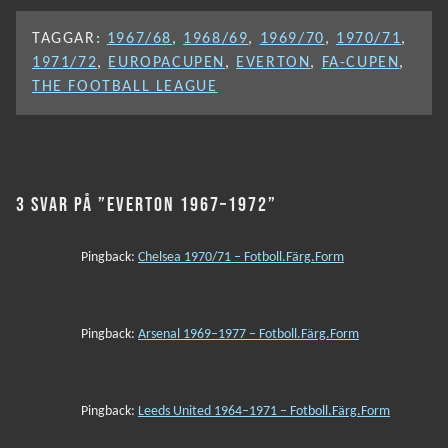
TAGGAR:
1967/68
,
1968/69
,
1969/70
,
1970/71
,
1971/72
,
EUROPACUPEN
,
EVERTON
,
FA-CUPEN
,
THE FOOTBALL LEAGUE
3 SVAR PÅ ”EVERTON 1967–1972”
Pingback:
Chelsea 1970/71 – Fotboll.Färg.Form
Pingback:
Arsenal 1969–1977 – Fotboll.Färg.Form
Pingback:
Leeds United 1964–1971 – Fotboll.Färg.Form