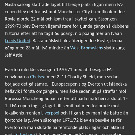
Nästa säsong klättrade laget till tredje plats i ligan men i FA-
cupen blev det förlust mot Manchester City i semifinalen. Joe
Royle gjorde 22 mål och kom trea i skytteligan. Säsongen
1969/70 blev Everton ligamästare för sjunde gången i klubbens
historia efter att ha tagit 66 poäng, nio poäng mer än tvåan
Leeds United
. Bästa målskytt blev återigen Joe Royle, denna
gång med 23 mål, två mindre än
West Bromwichs
skyttekung
Jeff Astle.
Everton inledde säsongen 1970/71 med att besegra FA-
cupvinnarna
Chelsea
med 2–1 i Charity Shield, men sedan
började det gå sämre. I Europacupen slog Everton ut isländska
Keflavik i första omgången, men åkte sedan ut på straffar mot
Borussia Mönchengladbach efter att båda matcherna slutat 1–
1. I FA-cupen tog sig laget till semifinal men förlorade mot
lokalkonkurrenten
Liverpool
och i ligan blev man inte bättre än
fjortonde lag. Även säsongen 1971/72 blev en besvikelse för
Everton då man slutade på femtonde plats i ligan och åkte ut
mot
Tottenham
i femte omgången av FA-cupen. I december