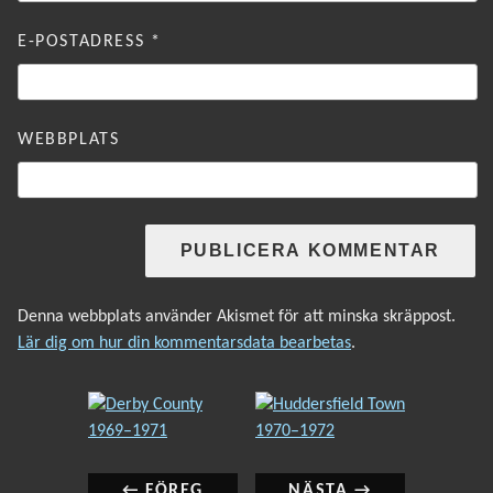
E-POSTADRESS
*
WEBBPLATS
Denna webbplats använder Akismet för att minska skräppost.
Lär dig om hur din kommentarsdata bearbetas
.
INLÄGGSNAVIGERING
Föregående
Nästa
inlägg:
inlägg:
← FÖREG
NÄSTA →