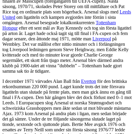
finalen av Mässcupen (föregångaren till UEFA-cupen). Nästa
säsong, 1970/71, skolades Peter Storey om till mittfältare och Pat
Rice tog en ordinarie plats som högerback. Arsenal slogs med
Leeds
United
om ligatiteln och kampen avgjordes inte förrän i sista
omgången. Arsenal besegrade lokalkonkurrenten
Tottenham
Hotspur
efter ett sent mål av Ray Kennedy och tog sin första ligatitel
på arton år. Laget hade också tagit sig till final i FA-cupen och fem
dagar senare, den åttonde maj 1971, mötte man
Liverpool
på
Wembley. Det var mållöst efter nittio minuter och i förlängningen
tog Liverpool ledningen genom Steve Heighway, men Eddie Kelly
kvitterade och med tio minuter kvar gjorde Charlie George
segermålet, ett skott från tjugo meter. Arsenal blev därmed andra
klubb på 1900-talet att vinna ”dubbeln” – Tottenham hade gjort
samma sak tio år tidigare.
I december 1971 värvades Alan Ball från
Everton
för den brittiska
rekordsumman 220 000 pund. Laget kunde trots det inte försvara
ligatiteln utan slutade på femte plats, men man gick ännu en gång till
final i FA-cupen. Den här gången blev det dock förlust med 0–1 mot
Leeds. I Europacupen slog Arsenal ut norska Strømsgodset och
schweiziska Grasshoppers men åkte sedan ut mot blivande mästarna
Ajax. 1973 kom Arsenal på andra plats i ligan, men sedan började
det gå sämre. Under de tre följande säsongerna slutade laget på
tionde, sextonde och sjuttonde plats. Bertie Mee avgick 1976 och
ersattes av Terry Neill som under sin första säsong 1976/77 ledde