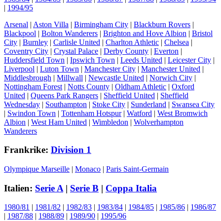
|
1994/95
Arsenal
|
Aston Villa
|
Birmingham City
|
Blackburn Rovers
|
Blackpool
|
Bolton Wanderers
|
Brighton and Hove Albion
|
Bristol
City
|
Burnley
|
Carlisle United
|
Charlton Athletic
|
Chelsea
|
Coventry City
|
Crystal Palace
|
Derby County
|
Everton
|
Huddersfield Town
|
Ipswich Town
|
Leeds United
|
Leicester City
|
Liverpool
|
Luton Town
|
Manchester City
|
Manchester United
|
Middlesbrough
|
Millwall
|
Newcastle United
|
Norwich City
|
Nottingham Forest
|
Notts County
|
Oldham Athletic
|
Oxford
United
|
Queens Park Rangers
|
Sheffield United
|
Sheffield
Wednesday
|
Southampton
|
Stoke City
|
Sunderland
|
Swansea City
|
Swindon Town
|
Tottenham Hotspur
|
Watford
|
West Bromwich
Albion
|
West Ham United
|
Wimbledon
|
Wolverhampton
Wanderers
Frankrike:
Division 1
Olympique Marseille
|
Monaco
|
Paris Saint-Germain
Italien:
Serie A
|
Serie B
|
Coppa Italia
1980/81
|
1981/82
|
1982/83
|
1983/84
|
1984/85
|
1985/86
|
1986/87
|
1987/88
|
1988/89
|
1989/90
|
1995/96