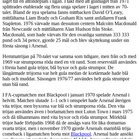
laget till en åttondeplats i ligan. I takt med att guldlaget från 1971
splittrades etablerade sig flera unga spelare i laget i mitten av 70-
talet. Bland de nya spelarna fanns mittbacken David O’Leary,
mittfältarna Liam Brady och Graham Rix samt anfallaren Frank
Stapleton. 1976 värvade man dessutom centern Malcolm Macdonald
från Newcastle och mittfältaren Alan Hudson från Stoke.
Macdonald, som hade värvats för den ovanliga summan 333 333
pund och 34 pence, gjorde 25 mål och blev skyttekung under sin
första säsong i Arsenal.
Hemmatröjan på 70-talet var samma som tidigare, men från och med
1969 var strumporna röda med en vit rand. Som reservställ användes
i första hand gula tröjor, blå byxor och gula strumpor. De
långärmade tröjorna var helt gula medan de kortärmade hade blå
hals och muddar. Säsongen 1976/77 användes helt gula strumpor
utan blå rand.
I FA-cupmatchen mot Blackpool i januari 1970 spelade Arsenal i
helvitt. Matchen slutade 1–1 och i omspelet hade Arsenal återigen
vita tröjor, men byxorna var blå och strumporna röda. Den vita
tröjan användes även i bortamatchen mot Luton Town i mars 1975
och då tillsammans med vita byxor och röda strumpor. Mörkblå
tröjor hade förbjudits 1968 då de ansågs vara för lika domarnas
svarta tröjor, men i november 1970 gjorde Arsenals marinblå tröja
comeback i ligamatchen borta mot
Blackpool
. Arsenal hade ansökt