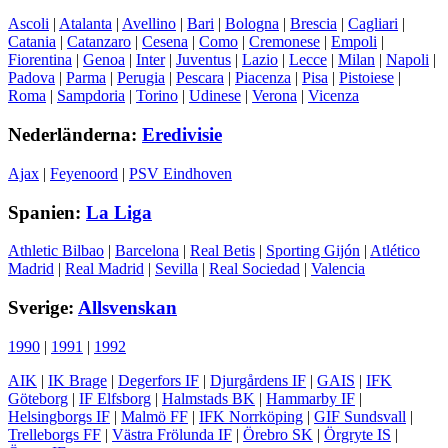
Ascoli
|
Atalanta
|
Avellino
|
Bari
|
Bologna
|
Brescia
|
Cagliari
|
Catania
|
Catanzaro
|
Cesena
|
Como
|
Cremonese
|
Empoli
|
Fiorentina
|
Genoa
|
Inter
|
Juventus
|
Lazio
|
Lecce
|
Milan
|
Napoli
|
Padova
|
Parma
|
Perugia
|
Pescara
|
Piacenza
|
Pisa
|
Pistoiese
|
Roma
|
Sampdoria
|
Torino
|
Udinese
|
Verona
|
Vicenza
Nederländerna:
Eredivisie
Ajax
|
Feyenoord
|
PSV Eindhoven
Spanien:
La Liga
Athletic Bilbao
|
Barcelona
|
Real Betis
|
Sporting Gijón
|
Atlético
Madrid
|
Real Madrid
|
Sevilla
|
Real Sociedad
|
Valencia
Sverige:
Allsvenskan
1990
|
1991
|
1992
AIK
|
IK Brage
|
Degerfors IF
|
Djurgårdens IF
|
GAIS
|
IFK
Göteborg
|
IF Elfsborg
|
Halmstads BK
|
Hammarby IF
|
Helsingborgs IF
|
Malmö FF
|
IFK Norrköping
|
GIF Sundsvall
|
Trelleborgs FF
|
Västra Frölunda IF
|
Örebro SK
|
Örgryte IS
|