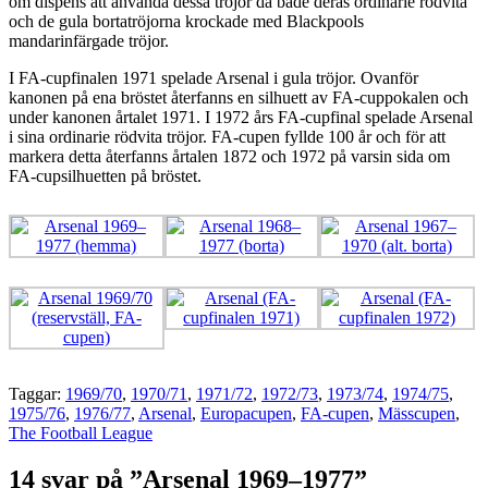
om dispens att använda dessa tröjor då både deras ordinarie rödvita
och de gula bortatröjorna krockade med Blackpools
mandarinfärgade tröjor.
I FA-cupfinalen 1971 spelade Arsenal i gula tröjor. Ovanför
kanonen på ena bröstet återfanns en silhuett av FA-cuppokalen och
under kanonen årtalet 1971. I 1972 års FA-cupfinal spelade Arsenal
i sina ordinarie rödvita tröjor. FA-cupen fyllde 100 år och för att
markera detta återfanns årtalen 1872 och 1972 på varsin sida om
FA-cupsilhuetten på bröstet.
Taggar:
1969/70
,
1970/71
,
1971/72
,
1972/73
,
1973/74
,
1974/75
,
1975/76
,
1976/77
,
Arsenal
,
Europacupen
,
FA-cupen
,
Mässcupen
,
The Football League
14 svar på ”Arsenal 1969–1977”