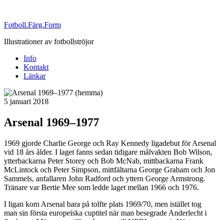
Fotboll.Färg.Form
Illustrationer av fotbollströjor
Info
Kontakt
Länkar
Publicerat
5 januari 2018
Arsenal 1969–1977
1969 gjorde Charlie George och Ray Kennedy ligadebut för Arsenal
vid 18 års ålder. I laget fanns sedan tidigare målvakten Bob Wilson,
ytterbackarna Peter Storey och Bob McNab, mittbackarna Frank
McLintock och Peter Simpson, mittfältarna George Graham och Jon
Sammels, anfallaren John Radford och yttern George Armstrong.
Tränare var Bertie Mee som ledde laget mellan 1966 och 1976.
I ligan kom Arsenal bara på tolfte plats 1969/70, men istället tog
man sin första europeiska cuptitel när man besegrade Anderlecht i