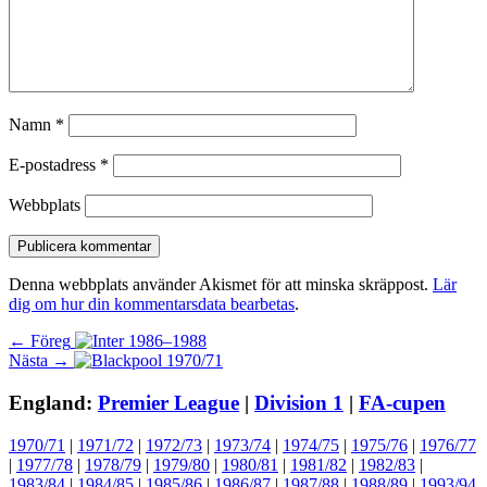
Namn
*
E-postadress
*
Webbplats
Denna webbplats använder Akismet för att minska skräppost.
Lär
dig om hur din kommentarsdata bearbetas
.
Inläggsnavigering
Föregående
← Föreg
Nästa
inlägg:
Nästa →
inlägg:
England:
Premier League
|
Division 1
|
FA-cupen
1970/71
|
1971/72
|
1972/73
|
1973/74
|
1974/75
|
1975/76
|
1976/77
|
1977/78
|
1978/79
|
1979/80
|
1980/81
|
1981/82
|
1982/83
|
1983/84
|
1984/85
|
1985/86
|
1986/87
|
1987/88
|
1988/89
|
1993/94