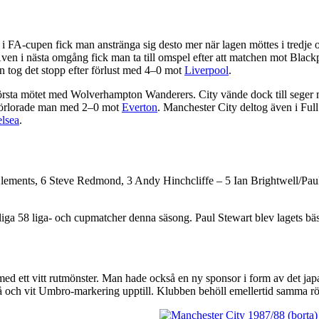
n i FA-cupen fick man anstränga sig desto mer när lagen möttes i tredje
n i nästa omgång fick man ta till omspel efter att matchen mot Blackp
n tog det stopp efter förlust med 4–0 mot
Liverpool
.
sta mötet med Wolverhampton Wanderers. City vände dock till seger m
förlorade man med 2–0 mot
Everton
. Manchester City deltog även i F
lsea
.
Clements, 6 Steve Redmond, 3 Andy Hinchcliffe – 5 Ian Brightwell/Pau
 58 liga- och cupmatcher denna säsong. Paul Stewart blev lagets bäste
d ett vitt rutmönster. Man hade också en ny sponsor i form av det japan
blå och vit Umbro-markering upptill. Klubben behöll emellertid samma r