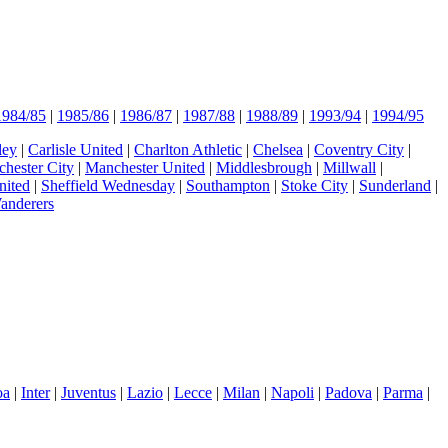
1984/85
|
1985/86
|
1986/87
|
1987/88
|
1988/89
|
1993/94
|
1994/95
ley
|
Carlisle United
|
Charlton Athletic
|
Chelsea
|
Coventry City
|
hester City
|
Manchester United
|
Middlesbrough
|
Millwall
|
nited
|
Sheffield Wednesday
|
Southampton
|
Stoke City
|
Sunderland
|
anderers
oa
|
Inter
|
Juventus
|
Lazio
|
Lecce
|
Milan
|
Napoli
|
Padova
|
Parma
|