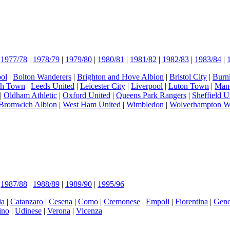
|
1977/78
|
1978/79
|
1979/80
|
1980/81
|
1981/82
|
1982/83
|
1983/84
|
ol
|
Bolton Wanderers
|
Brighton and Hove Albion
|
Bristol City
|
Burn
ch Town
|
Leeds United
|
Leicester City
|
Liverpool
|
Luton Town
|
Manc
|
Oldham Athletic
|
Oxford United
|
Queens Park Rangers
|
Sheffield U
Bromwich Albion
|
West Ham United
|
Wimbledon
|
Wolverhampton W
|
1987/88
|
1988/89
|
1989/90
|
1995/96
ia
|
Catanzaro
|
Cesena
|
Como
|
Cremonese
|
Empoli
|
Fiorentina
|
Gen
ino
|
Udinese
|
Verona
|
Vicenza