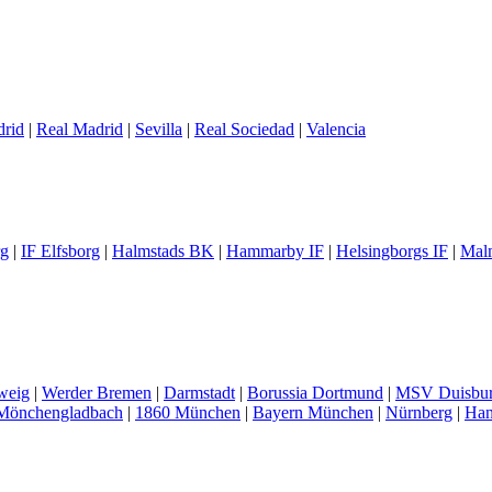
drid
|
Real Madrid
|
Sevilla
|
Real Sociedad
|
Valencia
rg
|
IF Elfsborg
|
Halmstads BK
|
Hammarby IF
|
Helsingborgs IF
|
Mal
weig
|
Werder Bremen
|
Darmstadt
|
Borussia Dortmund
|
MSV Duisbu
 Mönchengladbach
|
1860 München
|
Bayern München
|
Nürnberg
|
Han