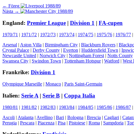
Inläggsnavigering
Föregående
← Föreg
Nästa
inlägg:
Nästa →
inlägg:
England:
Premier League
|
Division 1
|
FA-cupen
1970/71
|
1971/72
|
1972/73
|
1973/74
|
1974/75
|
1975/76
|
1976/77
Arsenal
|
Aston Villa
|
Birmingham City
|
Blackburn Rovers
|
Blackpo
Crystal Palace
|
Derby County
|
Everton
|
Huddersfield Town
|
Ipswi
Newcastle United
|
Norwich City
|
Nottingham Forest
|
Notts County
Swansea City
|
Swindon Town
|
Tottenham Hotspur
|
Watford
|
West 
Frankrike:
Division 1
Olympique Marseille
|
Monaco
|
Paris Saint-Germain
Italien:
Serie A
|
Serie B
|
Coppa Italia
1980/81
|
1981/82
|
1982/83
|
1983/84
|
1984/85
|
1985/86
|
1986/87
Ascoli
|
Atalanta
|
Avellino
|
Bari
|
Bologna
|
Brescia
|
Cagliari
|
Catan
Perugia
|
Pescara
|
Piacenza
|
Pisa
|
Pistoiese
|
Roma
|
Sampdoria
|
Tor