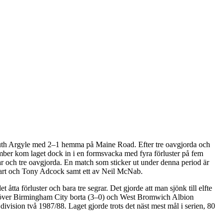
mouth Argyle med 2–1 hemma på Maine Road. Efter tre oavgjorda och
ember kom laget dock in i en formsvacka med fyra förluster på fem
grar och tre oavgjorda. En match som sticker ut under denna period är
art och Tony Adcock samt ett av Neil McNab.
 åtta förluster och bara tre segrar. Det gjorde att man sjönk till elfte
egrar över Birmingham City borta (3–0) och West Bromwich Albion
vision två 1987/88. Laget gjorde trots det näst mest mål i serien, 80