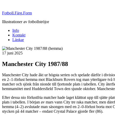
Fotboll.Färg.Form
Illustrationer av fotbollströjor
Info
Kontakt
Länkar
Publicerat
17 juni 2025
Manchester City 1987/88
Manchester City hade åkt ur högsta serien och spelade därför i divi
en 2–1-förlust hemma mot Blackburn Rovers tog man ytterligare tv
matcher och sjönk från nionde till fjortonde plats i tabellen. City åte
hemmamötet med Huddersfield Town den sjunde oktober. Manchester C
Efter dessa nio förlustfria matcher hade laget klättrat upp till sjätte p
plats i tabellen. I början av mars vann City tre raka matcher, men dä
hemma (4–2) avslutade man säsongen med en 2–0-förlust borta mot Cryst
stycken på 44 matcher – endast Crystal Palace gjorde fler (86).