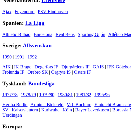
Nederländerna:
Eredivisie
Ajax
|
Feyenoord
|
PSV Eindhoven
Spanien:
La Liga
Athletic Bilbao
|
Barcelona
|
Real Betis
|
Sporting Gijón
|
Atlético Ma
Sverige:
Allsvenskan
1990
|
1991
|
1992
AIK
|
IK Brage
|
Degerfors IF
|
Djurgårdens IF
|
GAIS
|
IFK Götebo
Frölunda IF
|
Örebro SK
|
Örgryte IS
|
Östers IF
Tyskland:
Bundesliga
1977/78
|
1978/79
|
1979/80
|
1980/81
|
1981/82
|
1995/96
Hertha Berlin
|
Arminia Bielefeld
|
VfL Bochum
|
Eintracht Braunsch
SV
|
Kaiserslautern
|
Karlsruhe
|
Köln
|
Bayer Leverkusen
|
Borussia
Uerdingen
Europa: