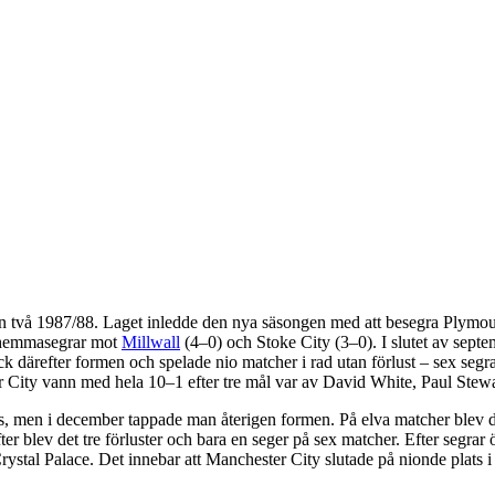
sion två 1987/88. Laget inledde den nya säsongen med att besegra Ply
å hemmasegrar mot
Millwall
(4–0) och Stoke City (3–0). I slutet av sept
rfick därefter formen och spelade nio matcher i rad utan förlust – sex se
ity vann med hela 10–1 efter tre mål var av David White, Paul Stew
lats, men i december tappade man återigen formen. På elva matcher blev det
refter blev det tre förluster och bara en seger på sex matcher. Efter s
al Palace. Det innebar att Manchester City slutade på nionde plats i di