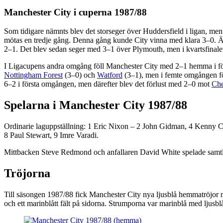
Manchester City i cuperna 1987/88
Som tidigare nämnts blev det storseger över Huddersfield i ligan, me
mötas en tredje gång. Denna gång kunde City vinna med klara 3–0. Äve
2–1. Det blev sedan seger med 3–1 över Plymouth, men i kvartsfinale
I Ligacupens andra omgång föll Manchester City med 2–1 hemma i för
Nottingham Forest
(3–0) och
Watford
(3–1), men i femte omgången 
6–2 i första omgången, men därefter blev det förlust med 2–0 mot
Che
Spelarna i Manchester City 1987/88
Ordinarie laguppställning: 1 Eric Nixon – 2 John Gidman, 4 Kenny 
8 Paul Stewart, 9 Imre Varadi.
Mittbacken Steve Redmond och anfallaren David White spelade samtliga
Tröjorna
Till säsongen 1987/88 fick Manchester City nya ljusblå hemmatröjor me
och ett marinblått fält på sidorna. Strumporna var marinblå med ljus