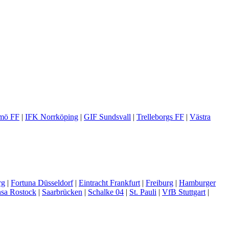
mö FF
|
IFK Norrköping
|
GIF Sundsvall
|
Trelleborgs FF
|
Västra
rg
|
Fortuna Düsseldorf
|
Eintracht Frankfurt
|
Freiburg
|
Hamburger
sa Rostock
|
Saarbrücken
|
Schalke 04
|
St. Pauli
|
VfB Stuttgart
|