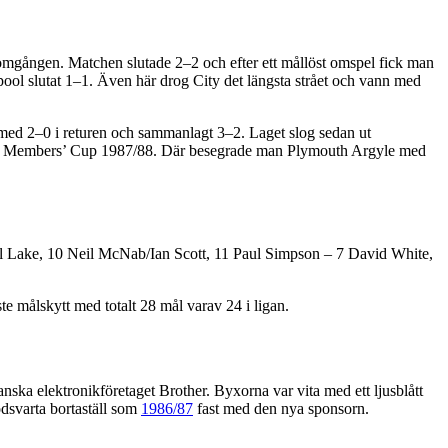
 omgången. Matchen slutade 2–2 och efter ett mållöst omspel fick man
ool slutat 1–1. Även här drog City det längsta strået och vann med
ed 2–0 i returen och sammanlagt 3–2. Laget slog sedan ut
ull Members’ Cup 1987/88. Där besegrade man Plymouth Argyle med
l Lake, 10 Neil McNab/Ian Scott, 11 Paul Simpson – 7 David White,
 målskytt med totalt 28 mål varav 24 i ligan.
ska elektronikföretaget Brother. Byxorna var vita med ett ljusblått
ödsvarta bortaställ som
1986/87
fast med den nya sponsorn.