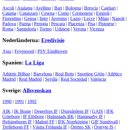
Ascoli
|
Atalanta
|
Avellino
|
Bari
|
Bologna
|
Brescia
|
Cagliari
|
Catania
|
Catanzaro
|
Cesena
|
Como
|
Cremonese
|
Empoli
|
Fiorentina
|
Genoa
|
Inter
|
Juventus
|
Lazio
|
Lecce
|
Milan
|
Napoli
|
Padova
|
Parma
|
Perugia
|
Pescara
|
Piacenza
|
Pisa
|
Pistoiese
|
Roma
|
Sampdoria
|
Torino
|
Udinese
|
Verona
|
Vicenza
Nederländerna:
Eredivisie
Ajax
|
Feyenoord
|
PSV Eindhoven
Spanien:
La Liga
Athletic Bilbao
|
Barcelona
|
Real Betis
|
Sporting Gijón
|
Atlético
Madrid
|
Real Madrid
|
Sevilla
|
Real Sociedad
|
Valencia
Sverige:
Allsvenskan
1990
|
1991
|
1992
AIK
|
IK Brage
|
Degerfors IF
|
Djurgårdens IF
|
GAIS
|
IFK
Göteborg
|
IF Elfsborg
|
Halmstads BK
|
Hammarby IF
|
Helsingborgs IF
|
Malmö FF
|
IFK Norrköping
|
GIF Sundsvall
|
Trelleborgs FF
|
Västra Frölunda IF
|
Örebro SK
|
Örgryte IS
|