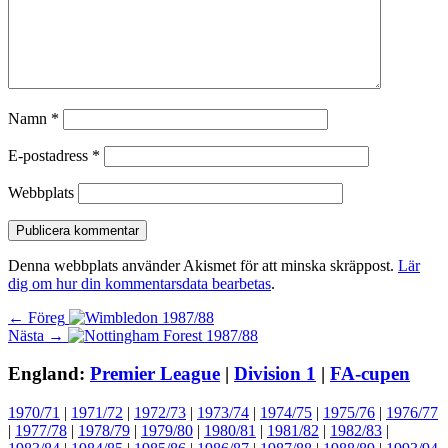
Namn
*
E-postadress
*
Webbplats
Denna webbplats använder Akismet för att minska skräppost.
Lär
dig om hur din kommentarsdata bearbetas
.
Inläggsnavigering
Föregående
← Föreg
Nästa
inlägg:
Nästa →
inlägg:
England:
Premier League
|
Division 1
|
FA-cupen
1970/71
|
1971/72
|
1972/73
|
1973/74
|
1974/75
|
1975/76
|
1976/77
|
1977/78
|
1978/79
|
1979/80
|
1980/81
|
1981/82
|
1982/83
|