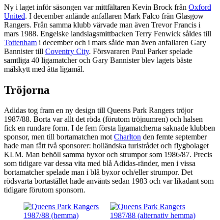
Ny i laget inför säsongen var mittfältaren Kevin Brock från
Oxford
United
. I december anlände anfallaren Mark Falco från Glasgow
Rangers. Från samma klubb värvade man även Trevor Francis i
mars 1988. Engelske landslagsmittbacken Terry Fenwick såldes till
Tottenham
i december och i mars sålde man även anfallaren Gary
Bannister till
Coventry City
. Försvararen Paul Parker spelade
samtliga 40 ligamatcher och Gary Bannister blev lagets bäste
målskytt med åtta ligamål.
Tröjorna
Adidas tog fram en ny design till Queens Park Rangers tröjor
1987/88. Borta var allt det röda (förutom tröjnumren) och halsen
fick en rundare form. I de fem första ligamatcherna saknade klubben
sponsor, men till bortamatchen mot
Charlton
den femte september
hade man fått två sponsorer: holländska turistrådet och flygbolaget
KLM. Man behöll samma byxor och strumpor som 1986/87. Precis
som tidigare var dessa vita med blå Adidas-ränder, men i vissa
bortamatcher spelade man i blå byxor och/eller strumpor. Det
rödsvarta bortastället hade använts sedan 1983 och var likadant som
tidigare förutom sponsorn.