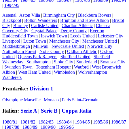
1983/84
|
1984/85
|
1985/86
|
1986/87
|
1987/88
|
1988/89
|
1993/94
|
1994/95
Arsenal
|
Aston Villa
|
Birmingham City
|
Blackburn Rovers
|
Blackpool
|
Bolton Wanderers
|
Brighton and Hove Albion
|
Bristol
City
|
Burnley
|
Carlisle United
|
Charlton Athletic
|
Chelsea
|
Coventry City
|
Crystal Palace
|
Derby County
|
Everton
|
Huddersfield Town
|
Ipswich Town
|
Leeds United
|
Leicester City
|
Liverpool
|
Luton Town
|
Manchester City
|
Manchester United
|
Middlesbrough
|
Millwall
|
Newcastle United
|
Norwich City
|
Nottingham Forest
|
Notts County
|
Oldham Athletic
|
Oxford
United
|
Queens Park Rangers
|
Sheffield United
|
Sheffield
Wednesday
|
Southampton
|
Stoke City
|
Sunderland
|
Swansea City
|
Swindon Town
|
Tottenham Hotspur
|
Watford
|
West Bromwich
Albion
|
West Ham United
|
Wimbledon
|
Wolverhampton
Wanderers
Frankrike:
Division 1
Olympique Marseille
|
Monaco
|
Paris Saint-Germain
Italien:
Serie A
|
Serie B
|
Coppa Italia
1980/81
|
1981/82
|
1982/83
|
1983/84
|
1984/85
|
1985/86
|
1986/87
|
1987/88
|
1988/89
|
1989/90
|
1995/96