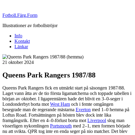
Fotboll.Färg.Form
Illustrationer av fotbollströjor
Info
Kontakt
Länkar
Publicerat
21 oktober 2024
Queens Park Rangers 1987/88
Queens Park Rangers fick en utmärkt start på säsongen 1987/88.
Laget vann åtta av de tio första ligamatcherna och toppade tabellen i
början av oktober. I ligapremiären hade det blivit en 3–0-seger i
Londonderbyt borta mot
West Ham
och i femte omgången
besegrade man de regerande mästarna
Everton
med 1–0 hemma på
Loftus Road. Fortsättningen på hösten blev dock inte lika
framgångsrik. Efter en 4–0-förlust borta mot
Liverpool
slog man
visserligen nykomlingen
Portsmouth
med 2–1, men formen började
nu att svikta. QPR tog inte en enda seger på nio matcher. Det blev