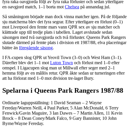
fyra raka oavgjorda följt av fyra raka förluster och sedan ytterligare
en oavgjord match, 1–1 borta mot
Chelsea
på annandag jul.
Så småningom började man dock vinna matcher igen. På de följande
sju matcherna blev det fyra segrar. Efter ytterligare en förlust (0–1)
mot Liverpool den femte mars vann QPR sex av sju matcher och
klättrade upp till tredje plats i tabellen. Laget avslutade sedan
säsongen med två oavgjorda och två förluster. Queens Park Rangers
slutade därmed på femte plats i division ett 1987/88, elva placeringar
bättre än
föregående säsong
.
I FA-cupen slog QPR ut Yeovil Town (3–0) och West Ham (3–1).
Därefter blev det 1–1 mot
Luton Town
och förlust med 1–0 efter
omspel. I Ligacupen slog man ut Millwall efter seger med 2–1
hemma följt av en mållös retur. QPR åkte sedan ur turneringen efter
att ha förlorat med 1–0 mot division tre-laget Bury.
Spelarna i Queens Park Rangers 1987/88
Ordinarie laguppställning: 1 David Seaman – 2 Wayne
Fereday/Warren Neill, 4 Paul Parker, 5 Alan McDonald, 6 Terry
Fenwick/Gavin Maguire, 3 Ian Dawes – 7 Martin Allen, 11 Kevin
Brock – 8 Dean Coney/Mark Falco, 9 Gary Bannister, 10 John
Byrne/Wayne Fereday.