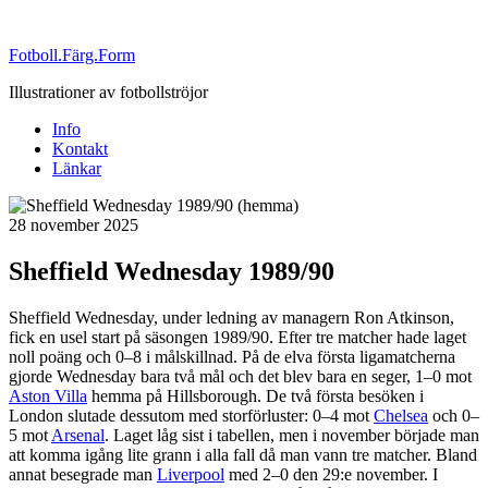
Fotboll.Färg.Form
Illustrationer av fotbollströjor
Info
Kontakt
Länkar
Publicerat
28 november 2025
Sheffield Wednesday 1989/90
Sheffield Wednesday, under ledning av managern Ron Atkinson,
fick en usel start på säsongen 1989/90. Efter tre matcher hade laget
noll poäng och 0–8 i målskillnad. På de elva första ligamatcherna
gjorde Wednesday bara två mål och det blev bara en seger, 1–0 mot
Aston Villa
hemma på Hillsborough. De två första besöken i
London slutade dessutom med storförluster: 0–4 mot
Chelsea
och 0–
5 mot
Arsenal
. Laget låg sist i tabellen, men i november började man
att komma igång lite grann i alla fall då man vann tre matcher. Bland
annat besegrade man
Liverpool
med 2–0 den 29:e november. I