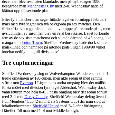
december blev resultaten blandade, men på nyårsdagen 1990
besegrade man
Manchester City
med 2–0. Wednesday hade då
klättrat upp till sextonde plats.
Efter fyra matcher utan seger hittade laget en formtopp i februari–
mars med fyra segrar och två oavgjorda på sex matcher. Den
förlustfria sviten gjorde att man nu var uppe på trettonde plats, men
avslutningen av säsongen blev en rejäl besvikelse. Laget förlorade
fem av de sex sista matcherna och slutade därmed på 43 poäng, lika
många som
Luton Town
. Sheffield Wednesday hade dock sämre
målskillnad och hamnade på artonde plats i ligan 1989/90 vilket
innebar nedflyttning till division två.
Tre cupturneringar
Sheffield Wednesday slog ut Wolverhampton Wanderers med 2–1 i
tredje omgången av FA-cupen, men åkte sedan ut med samma
siffror mot
Everton
. I Ligacupens andra omgång blev det mållöst i
första mötet med division fyra-laget Aldershot. Wednesday dock
vann returen med hela 8–0. I nästa omgång blev det sedan förlust
med 2–1 mot
Derby County
. Sheffield Wednesday deltog även i
Full Members’ Cup (Zenith Data Systems Cup) där man slog ut
lokalkonkurrenten
Sheffield United
med 3–2 efter förlängning.
Därefter föll man med 1–4 mot Middlesbrough.