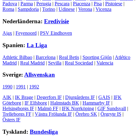
Padova
|
Parma
|
Perugia
|
Pescara
|
Piacenza
|
Pisa
|
Pistoiese
|
Roma
|
Sampdoria
|
Torino
|
Udinese
|
Verona
|
Vicenza
Nederländerna:
Eredivisie
Ajax
|
Feyenoord
|
PSV Eindhoven
Spanien:
La Liga
Athletic Bilbao
|
Barcelona
|
Real Betis
|
Sporting Gijón
|
Atlético
Madrid
|
Real Madrid
|
Sevilla
|
Real Sociedad
|
Valencia
Sverige:
Allsvenskan
1990
|
1991
|
1992
AIK
|
IK Brage
|
Degerfors IF
|
Djurgårdens IF
|
GAIS
|
IFK
Göteborg
|
IF Elfsborg
|
Halmstads BK
|
Hammarby IF
|
Helsingborgs IF
|
Malmö FF
|
IFK Norrköping
|
GIF Sundsvall
|
Trelleborgs FF
|
Västra Frölunda IF
|
Örebro SK
|
Örgryte IS
|
Östers IF
Tyskland:
Bundesliga