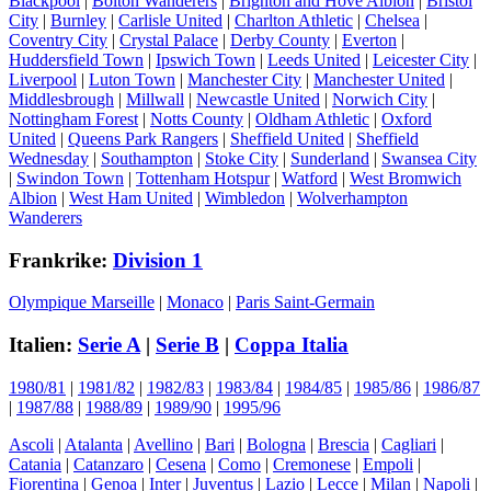
Blackpool
|
Bolton Wanderers
|
Brighton and Hove Albion
|
Bristol
City
|
Burnley
|
Carlisle United
|
Charlton Athletic
|
Chelsea
|
Coventry City
|
Crystal Palace
|
Derby County
|
Everton
|
Huddersfield Town
|
Ipswich Town
|
Leeds United
|
Leicester City
|
Liverpool
|
Luton Town
|
Manchester City
|
Manchester United
|
Middlesbrough
|
Millwall
|
Newcastle United
|
Norwich City
|
Nottingham Forest
|
Notts County
|
Oldham Athletic
|
Oxford
United
|
Queens Park Rangers
|
Sheffield United
|
Sheffield
Wednesday
|
Southampton
|
Stoke City
|
Sunderland
|
Swansea City
|
Swindon Town
|
Tottenham Hotspur
|
Watford
|
West Bromwich
Albion
|
West Ham United
|
Wimbledon
|
Wolverhampton
Wanderers
Frankrike:
Division 1
Olympique Marseille
|
Monaco
|
Paris Saint-Germain
Italien:
Serie A
|
Serie B
|
Coppa Italia
1980/81
|
1981/82
|
1982/83
|
1983/84
|
1984/85
|
1985/86
|
1986/87
|
1987/88
|
1988/89
|
1989/90
|
1995/96
Ascoli
|
Atalanta
|
Avellino
|
Bari
|
Bologna
|
Brescia
|
Cagliari
|
Catania
|
Catanzaro
|
Cesena
|
Como
|
Cremonese
|
Empoli
|
Fiorentina
|
Genoa
|
Inter
|
Juventus
|
Lazio
|
Lecce
|
Milan
|
Napoli
|