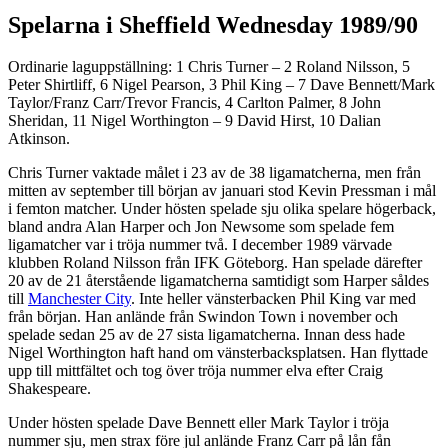
Spelarna i Sheffield Wednesday 1989/90
Ordinarie laguppställning: 1 Chris Turner – 2 Roland Nilsson, 5
Peter Shirtliff, 6 Nigel Pearson, 3 Phil King – 7 Dave Bennett/Mark
Taylor/Franz Carr/Trevor Francis, 4 Carlton Palmer, 8 John
Sheridan, 11 Nigel Worthington – 9 David Hirst, 10 Dalian
Atkinson.
Chris Turner vaktade målet i 23 av de 38 ligamatcherna, men från
mitten av september till början av januari stod Kevin Pressman i mål
i femton matcher. Under hösten spelade sju olika spelare högerback,
bland andra Alan Harper och Jon Newsome som spelade fem
ligamatcher var i tröja nummer två. I december 1989 värvade
klubben Roland Nilsson från IFK Göteborg. Han spelade därefter
20 av de 21 återstående ligamatcherna samtidigt som Harper såldes
till
Manchester City
. Inte heller vänsterbacken Phil King var med
från början. Han anlände från Swindon Town i november och
spelade sedan 25 av de 27 sista ligamatcherna. Innan dess hade
Nigel Worthington haft hand om vänsterbacksplatsen. Han flyttade
upp till mittfältet och tog över tröja nummer elva efter Craig
Shakespeare.
Under hösten spelade Dave Bennett eller Mark Taylor i tröja
nummer sju, men strax före jul anlände Franz Carr på lån fån