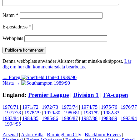
Namn
*
E-postadress
*
Webbplats
Denna webbplats använder Akismet för att minska skräppost.
Lär
dig om hur din kommentarsdata bearbetas
.
Inläggsnavigering
Föregående
← Föreg
Nästa
inlägg:
Nästa →
inlägg:
England:
Premier League
|
Division 1
|
FA-cupen
1970/71
|
1971/72
|
1972/73
|
1973/74
|
1974/75
|
1975/76
|
1976/77
|
1977/78
|
1978/79
|
1979/80
|
1980/81
|
1981/82
|
1982/83
|
1983/84
|
1984/85
|
1985/86
|
1986/87
|
1987/88
|
1988/89
|
1993/94
|
1994/95
Arsenal
|
Aston Villa
|
Birmingham City
|
Blackburn Rovers
|