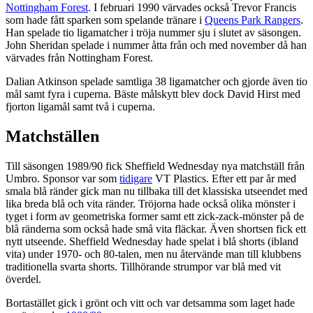
Nottingham Forest
. I februari 1990 värvades också Trevor Francis
som hade fått sparken som spelande tränare i
Queens Park Rangers
.
Han spelade tio ligamatcher i tröja nummer sju i slutet av säsongen.
John Sheridan spelade i nummer åtta från och med november då han
värvades från Nottingham Forest.
Dalian Atkinson spelade samtliga 38 ligamatcher och gjorde även tio
mål samt fyra i cuperna. Bäste målskytt blev dock David Hirst med
fjorton ligamål samt två i cuperna.
Matchställen
Till säsongen 1989/90 fick Sheffield Wednesday nya matchställ från
Umbro. Sponsor var som
tidigare
VT Plastics. Efter ett par år med
smala blå ränder gick man nu tillbaka till det klassiska utseendet med
lika breda blå och vita ränder. Tröjorna hade också olika mönster i
tyget i form av geometriska former samt ett zick-zack-mönster på de
blå ränderna som också hade små vita fläckar. Även shortsen fick ett
nytt utseende. Sheffield Wednesday hade spelat i blå shorts (ibland
vita) under 1970- och 80-talen, men nu återvände man till klubbens
traditionella svarta shorts. Tillhörande strumpor var blå med vit
överdel.
Bortastället gick i grönt och vitt och var detsamma som laget hade