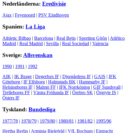
Nederländerna:
Eredivisie
Ajax
|
Feyenoord
|
PSV Eindhoven
Spanien:
La Liga
Athletic Bilbao
|
Barcelona
|
Real Betis
|
Sporting Gijón
|
Atlético
Madrid
|
Real Madrid
|
Sevilla
|
Real Sociedad
|
Valencia
Sverige:
Allsvenskan
1990
|
1991
|
1992
AIK
|
IK Brage
|
Degerfors IF
|
Djurgårdens IF
|
GAIS
|
IFK
Göteborg
|
IF Elfsborg
|
Halmstads BK
|
Hammarby IF
|
Helsingborgs IF
|
Malmö FF
|
IFK Norrköping
|
GIF Sundsvall
|
Trelleborgs FF
|
Västra Frölunda IF
|
Örebro SK
|
Örgryte IS
|
Östers IF
Tyskland:
Bundesliga
1977/78
|
1978/79
|
1979/80
|
1980/81
|
1981/82
|
1995/96
Hertha Berlin
|
Arminia Bielefeld
|
VfL Bochum
|
Eintracht