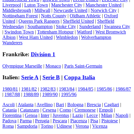
Liverpool
|
Luton Town
|
Manchester City
|
Manchester United
|
Middlesbrough
|
Millwall
|
Newcastle United
|
Norwich City
|
Nottingham Forest
|
Notts County
|
Oldham Athletic
|
Oxford
United
|
Queens Park Rangers
|
Sheffield United
|
Sheffield
Wednesday
|
Southampton
|
Stoke City
|
Sunderland
|
Swansea City
|
Swindon Town
|
Tottenham Hotspur
|
Watford
|
West Bromwich
Albion
|
West Ham United
|
Wimbledon
|
Wolverhampton
Wanderers
Frankrike:
Division 1
Olympique Marseille
|
Monaco
|
Paris Saint-Germain
Italien:
Serie A
|
Serie B
|
Coppa Italia
1980/81
|
1981/82
|
1982/83
|
1983/84
|
1984/85
|
1985/86
|
1986/87
|
1987/88
|
1988/89
|
1989/90
|
1995/96
Ascoli
|
Atalanta
|
Avellino
|
Bari
|
Bologna
|
Brescia
|
Cagliari
|
Catania
|
Catanzaro
|
Cesena
|
Como
|
Cremonese
|
Empoli
|
Fiorentina
|
Genoa
|
Inter
|
Juventus
|
Lazio
|
Lecce
|
Milan
|
Napoli
|
Padova
|
Parma
|
Perugia
|
Pescara
|
Piacenza
|
Pisa
|
Pistoiese
|
Roma
|
Sampdoria
|
Torino
|
Udinese
|
Verona
|
Vicenza