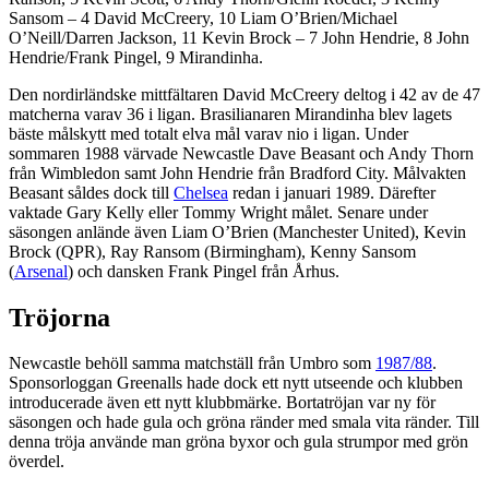
Sansom – 4 David McCreery, 10 Liam O’Brien/Michael
O’Neill/Darren Jackson, 11 Kevin Brock – 7 John Hendrie, 8 John
Hendrie/Frank Pingel, 9 Mirandinha.
Den nordirländske mittfältaren David McCreery deltog i 42 av de 47
matcherna varav 36 i ligan. Brasilianaren Mirandinha blev lagets
bäste målskytt med totalt elva mål varav nio i ligan. Under
sommaren 1988 värvade Newcastle Dave Beasant och Andy Thorn
från Wimbledon samt John Hendrie från Bradford City. Målvakten
Beasant såldes dock till
Chelsea
redan i januari 1989. Därefter
vaktade Gary Kelly eller Tommy Wright målet. Senare under
säsongen anlände även Liam O’Brien (Manchester United), Kevin
Brock (QPR), Ray Ransom (Birmingham), Kenny Sansom
(
Arsenal
) och dansken Frank Pingel från Århus.
Tröjorna
Newcastle behöll samma matchställ från Umbro som
1987/88
.
Sponsorloggan Greenalls hade dock ett nytt utseende och klubben
introducerade även ett nytt klubbmärke. Bortatröjan var ny för
säsongen och hade gula och gröna ränder med smala vita ränder. Till
denna tröja använde man gröna byxor och gula strumpor med grön
överdel.