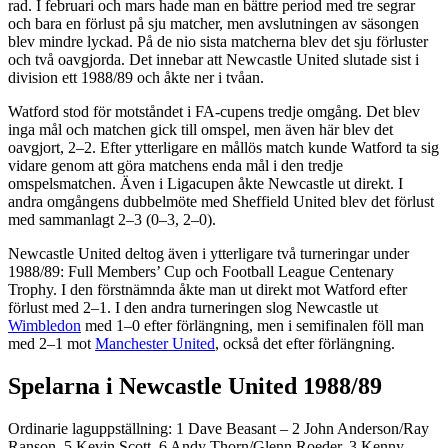
rad. I februari och mars hade man en bättre period med tre segrar
och bara en förlust på sju matcher, men avslutningen av säsongen
blev mindre lyckad. På de nio sista matcherna blev det sju förluster
och två oavgjorda. Det innebar att Newcastle United slutade sist i
division ett 1988/89 och åkte ner i tvåan.
Watford stod för motståndet i FA-cupens tredje omgång. Det blev
inga mål och matchen gick till omspel, men även här blev det
oavgjort, 2–2. Efter ytterligare en mållös match kunde Watford ta sig
vidare genom att göra matchens enda mål i den tredje
omspelsmatchen. Även i Ligacupen åkte Newcastle ut direkt. I
andra omgångens dubbelmöte med Sheffield United blev det förlust
med sammanlagt 2–3 (0–3, 2–0).
Newcastle United deltog även i ytterligare två turneringar under
1988/89: Full Members’ Cup och Football League Centenary
Trophy. I den förstnämnda åkte man ut direkt mot Watford efter
förlust med 2–1. I den andra turneringen slog Newcastle ut
Wimbledon
med 1–0 efter förlängning, men i semifinalen föll man
med 2–1 mot
Manchester United
, också det efter förlängning.
Spelarna i Newcastle United 1988/89
Ordinarie laguppställning: 1 Dave Beasant – 2 John Anderson/Ray
Ranson, 5 Kevin Scott, 6 Andy Thorn/Glenn Roeder, 3 Kenny