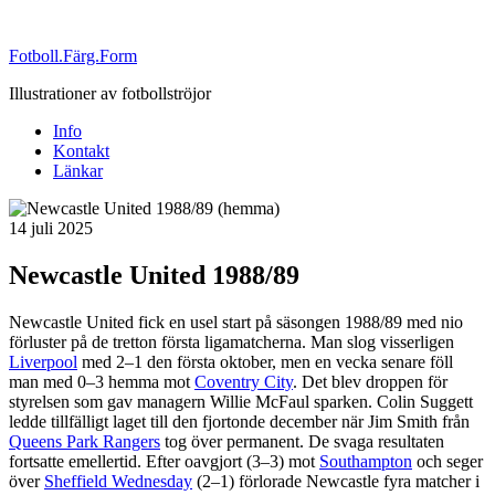
Fotboll.Färg.Form
Illustrationer av fotbollströjor
Info
Kontakt
Länkar
Publicerat
14 juli 2025
Newcastle United 1988/89
Newcastle United fick en usel start på säsongen 1988/89 med nio
förluster på de tretton första ligamatcherna. Man slog visserligen
Liverpool
med 2–1 den första oktober, men en vecka senare föll
man med 0–3 hemma mot
Coventry City
. Det blev droppen för
styrelsen som gav managern Willie McFaul sparken. Colin Suggett
ledde tillfälligt laget till den fjortonde december när Jim Smith från
Queens Park Rangers
tog över permanent. De svaga resultaten
fortsatte emellertid. Efter oavgjort (3–3) mot
Southampton
och seger
över
Sheffield Wednesday
(2–1) förlorade Newcastle fyra matcher i