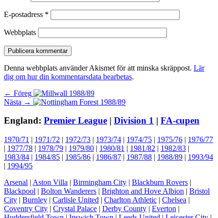
E-postadress
*
Webbplats
Denna webbplats använder Akismet för att minska skräppost.
Lär
dig om hur din kommentarsdata bearbetas
.
Inläggsnavigering
Föregående
← Föreg
Nästa
inlägg:
Nästa →
inlägg:
England:
Premier League
|
Division 1
|
FA-cupen
1970/71
|
1971/72
|
1972/73
|
1973/74
|
1974/75
|
1975/76
|
1976/77
|
1977/78
|
1978/79
|
1979/80
|
1980/81
|
1981/82
|
1982/83
|
1983/84
|
1984/85
|
1985/86
|
1986/87
|
1987/88
|
1988/89
|
1993/94
|
1994/95
Arsenal
|
Aston Villa
|
Birmingham City
|
Blackburn Rovers
|
Blackpool
|
Bolton Wanderers
|
Brighton and Hove Albion
|
Bristol
City
|
Burnley
|
Carlisle United
|
Charlton Athletic
|
Chelsea
|
Coventry City
|
Crystal Palace
|
Derby County
|
Everton
|
Huddersfield Town
|
Ipswich Town
|
Leeds United
|
Leicester City
|