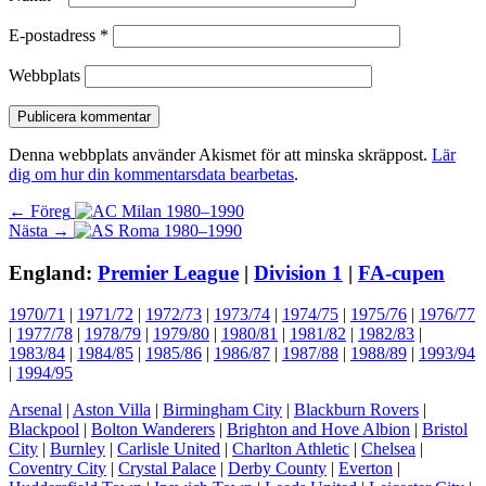
E-postadress
*
Webbplats
Denna webbplats använder Akismet för att minska skräppost.
Lär
dig om hur din kommentarsdata bearbetas
.
Inläggsnavigering
Föregående
← Föreg
Nästa
inlägg:
Nästa →
inlägg:
England:
Premier League
|
Division 1
|
FA-cupen
1970/71
|
1971/72
|
1972/73
|
1973/74
|
1974/75
|
1975/76
|
1976/77
|
1977/78
|
1978/79
|
1979/80
|
1980/81
|
1981/82
|
1982/83
|
1983/84
|
1984/85
|
1985/86
|
1986/87
|
1987/88
|
1988/89
|
1993/94
|
1994/95
Arsenal
|
Aston Villa
|
Birmingham City
|
Blackburn Rovers
|
Blackpool
|
Bolton Wanderers
|
Brighton and Hove Albion
|
Bristol
City
|
Burnley
|
Carlisle United
|
Charlton Athletic
|
Chelsea
|
Coventry City
|
Crystal Palace
|
Derby County
|
Everton
|