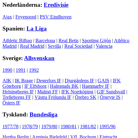
Nederländerna:
Eredivisie
Ajax
|
Feyenoord
|
PSV Eindhoven
Spanien:
La Liga
Athletic Bilbao
|
Barcelona
|
Real Betis
|
Sporting Gijón
|
Atlético
Madrid
|
Real Madrid
|
Sevilla
|
Real Sociedad
|
Valencia
Sverige:
Allsvenskan
1990
|
1991
|
1992
AIK
|
IK Brage
|
Degerfors IF
|
Djurgårdens IF
|
GAIS
|
IFK
Göteborg
|
IF Elfsborg
|
Halmstads BK
|
Hammarby IF
|
Helsingborgs IF
|
Malmö FF
|
IFK Norrköping
|
GIF Sundsvall
|
Trelleborgs FF
|
Västra Frölunda IF
|
Örebro SK
|
Örgryte IS
|
Östers IF
Tyskland:
Bundesliga
1977/78
|
1978/79
|
1979/80
|
1980/81
|
1981/82
|
1995/96
Hertha Berlin
|
Arminia Bielefeld
|
VfL Bochum
|
Eintracht