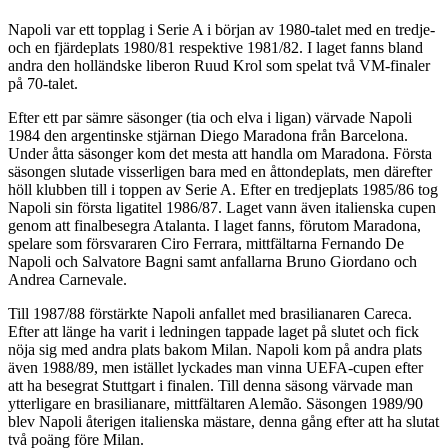
Napoli var ett topplag i Serie A i början av 1980-talet med en tredje-
och en fjärdeplats 1980/81 respektive 1981/82. I laget fanns bland
andra den holländske liberon Ruud Krol som spelat två VM-finaler
på 70-talet.
Efter ett par sämre säsonger (tia och elva i ligan) värvade Napoli
1984 den argentinske stjärnan Diego Maradona från Barcelona.
Under åtta säsonger kom det mesta att handla om Maradona. Första
säsongen slutade visserligen bara med en åttondeplats, men därefter
höll klubben till i toppen av Serie A. Efter en tredjeplats 1985/86 tog
Napoli sin första ligatitel 1986/87. Laget vann även italienska cupen
genom att finalbesegra Atalanta. I laget fanns, förutom Maradona,
spelare som försvararen Ciro Ferrara, mittfältarna Fernando De
Napoli och Salvatore Bagni samt anfallarna Bruno Giordano och
Andrea Carnevale.
Till 1987/88 förstärkte Napoli anfallet med brasilianaren Careca.
Efter att länge ha varit i ledningen tappade laget på slutet och fick
nöja sig med andra plats bakom Milan. Napoli kom på andra plats
även 1988/89, men istället lyckades man vinna UEFA-cupen efter
att ha besegrat Stuttgart i finalen. Till denna säsong värvade man
ytterligare en brasilianare, mittfältaren Alemão. Säsongen 1989/90
blev Napoli återigen italienska mästare, denna gång efter att ha slutat
två poäng före Milan.