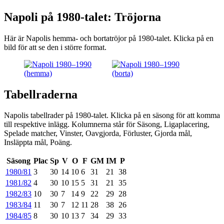
Napoli på 1980-talet: Tröjorna
Här är Napolis hemma- och bortatröjor på 1980-talet. Klicka på en
bild för att se den i större format.
Tabellraderna
Napolis tabellrader på 1980-talet. Klicka på en säsong för att komma
till respektive inlägg. Kolumnerna står för Säsong, Ligaplacering,
Spelade matcher, Vinster, Oavgjorda, Förluster, Gjorda mål,
Insläppta mål, Poäng.
Säsong
Plac
Sp
V
O
F
GM
IM
P
1980/81
3
30
14
10
6
31
21
38
1981/82
4
30
10
15
5
31
21
35
1982/83
10
30
7
14
9
22
29
28
1983/84
11
30
7
12
11
28
38
26
1984/85
8
30
10
13
7
34
29
33