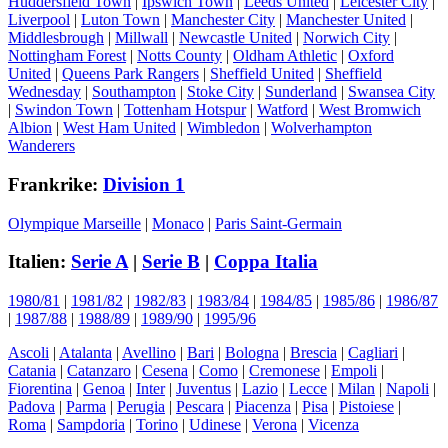
Huddersfield Town
|
Ipswich Town
|
Leeds United
|
Leicester City
|
Liverpool
|
Luton Town
|
Manchester City
|
Manchester United
|
Middlesbrough
|
Millwall
|
Newcastle United
|
Norwich City
|
Nottingham Forest
|
Notts County
|
Oldham Athletic
|
Oxford
United
|
Queens Park Rangers
|
Sheffield United
|
Sheffield
Wednesday
|
Southampton
|
Stoke City
|
Sunderland
|
Swansea City
|
Swindon Town
|
Tottenham Hotspur
|
Watford
|
West Bromwich
Albion
|
West Ham United
|
Wimbledon
|
Wolverhampton
Wanderers
Frankrike:
Division 1
Olympique Marseille
|
Monaco
|
Paris Saint-Germain
Italien:
Serie A
|
Serie B
|
Coppa Italia
1980/81
|
1981/82
|
1982/83
|
1983/84
|
1984/85
|
1985/86
|
1986/87
|
1987/88
|
1988/89
|
1989/90
|
1995/96
Ascoli
|
Atalanta
|
Avellino
|
Bari
|
Bologna
|
Brescia
|
Cagliari
|
Catania
|
Catanzaro
|
Cesena
|
Como
|
Cremonese
|
Empoli
|
Fiorentina
|
Genoa
|
Inter
|
Juventus
|
Lazio
|
Lecce
|
Milan
|
Napoli
|
Padova
|
Parma
|
Perugia
|
Pescara
|
Piacenza
|
Pisa
|
Pistoiese
|
Roma
|
Sampdoria
|
Torino
|
Udinese
|
Verona
|
Vicenza