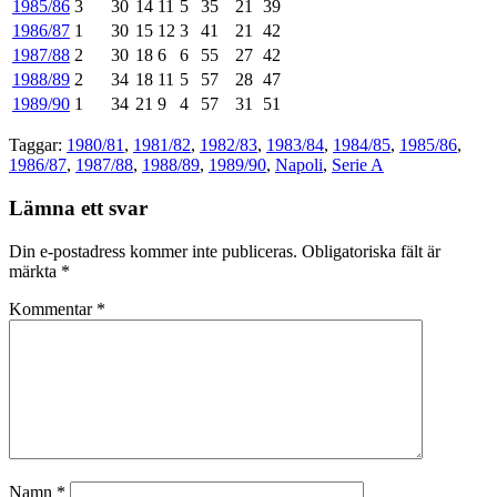
1985/86
3
30
14
11
5
35
21
39
1986/87
1
30
15
12
3
41
21
42
1987/88
2
30
18
6
6
55
27
42
1988/89
2
34
18
11
5
57
28
47
1989/90
1
34
21
9
4
57
31
51
Taggar:
1980/81
,
1981/82
,
1982/83
,
1983/84
,
1984/85
,
1985/86
,
1986/87
,
1987/88
,
1988/89
,
1989/90
,
Napoli
,
Serie A
Lämna ett svar
Din e-postadress kommer inte publiceras.
Obligatoriska fält är
märkta
*
Kommentar
*
Namn
*