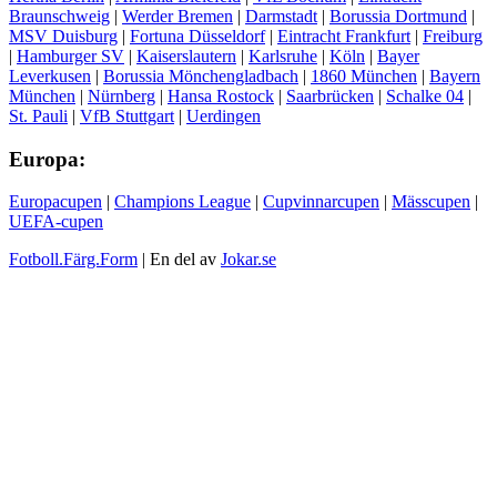
Braunschweig
|
Werder Bremen
|
Darmstadt
|
Borussia Dortmund
|
MSV Duisburg
|
Fortuna Düsseldorf
|
Eintracht Frankfurt
|
Freiburg
|
Hamburger SV
|
Kaiserslautern
|
Karlsruhe
|
Köln
|
Bayer
Leverkusen
|
Borussia Mönchengladbach
|
1860 München
|
Bayern
München
|
Nürnberg
|
Hansa Rostock
|
Saarbrücken
|
Schalke 04
|
St. Pauli
|
VfB Stuttgart
|
Uerdingen
Europa:
Europacupen
|
Champions League
|
Cupvinnarcupen
|
Mässcupen
|
UEFA-cupen
Fotboll.Färg.Form
| En del av
Jokar.se